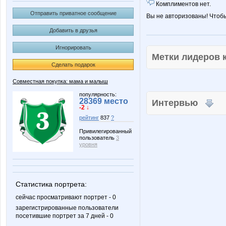
Комплиментов нет.
Отправить приватное сообщение
Вы не авторизованы! Чтоб
Добавить в друзья
Игнорировать
Метки лидеров
Сделать подарок
Совместная покупка: мама и малыш
популярность:
28369 место
Интервью
-2 ↓
рейтинг
837
?
Привилегированный
пользователь
3
уровня
Статистика портрета:
сейчас просматривают портрет - 0
зарегистрированные пользователи
посетившие портрет за 7 дней - 0